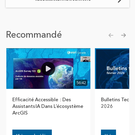
Recommandé
Show pre
Show
56:42
Efficacité Accessible : Des
Bulletins Techn
Assistants IA Dans L’écosystème
2026
ArcGIS