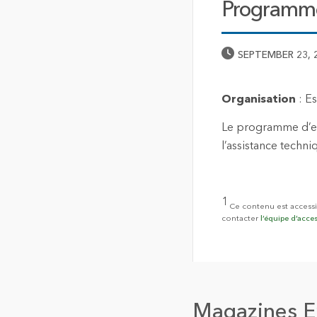
Programme 
Published Date
SEPTEMBER 23, 
Organisation
: E
Le programme d’en
l’assistance techni
1
Ce contenu est accessi
contacter
l’équipe d’acce
Magazines En