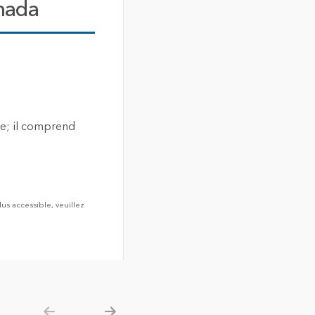
anada
ue; il comprend
s accessible, veuillez