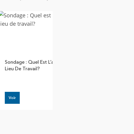
Show previous
Show next
Sondage : Quel Est L’avenir Du
Cinq Conseils Po
Lieu De Travail?
Analyses Spatial
Voir
Voir