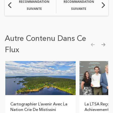
RECOMMANDATION
RECOMMANDATION
SUIVANTE
SUIVANTE
Autre Contenu Dans Ce
Flux
Show pre
Show
Cartographier L’avenir Avec La
La LTSA Reçoit 
Nation Crie De Mistissini
Achievement In