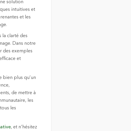
ne solution
ues intuitives et
renantes et les
age.
 la clarté des
zonage. Dans notre
ur des exemples
efficace et
e bien plus qu’un
ence,
ents, de mettre à
mmunautaire, les
 tous les
rative
, et n’hésitez