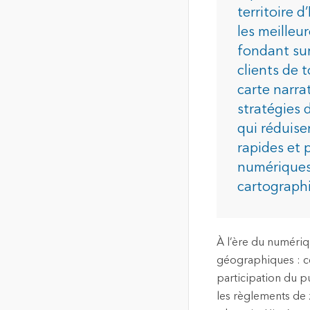
de localisation de haute
territoire 
qualité
les meilleu
Tous les in
La carte communautaire du
fondant sur
Canada
clients de 
Fond de carte unique,
carte narra
commune et à jour du
Canada
stratégies 
qui réduise
rapides et 
Tous les produits
numériques 
cartographi
À l’ère du numériq
géographiques : ce
participation du p
les règlements de