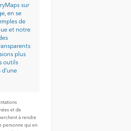
toryMaps sur
e, en se
xemples de
gue et notre
des
transparents
sions plus
 outils
s d’une
ntations
nnées et de
cherchent à rendre
e personne qui en