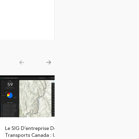
Show previous
Show next
Le SIG D’entreprise De
Esri Canada No
Transports Canada : Un Modèle
Changemaker Par