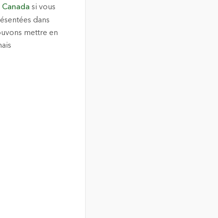
ri Canada
si vous
résentées dans
pouvons mettre en
mais