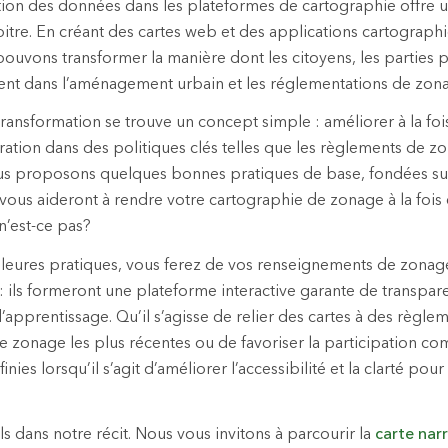
ation des données dans les plateformes de cartographie offre u
tre. En créant des cartes web et des applications cartographiq
pouvons transformer la manière dont les citoyens, les parties p
ent dans l’aménagement urbain et les réglementations de zon
ransformation se trouve un concept simple : améliorer à la fois
égration dans des politiques clés telles que les règlements de 
nous proposons quelques bonnes pratiques de base, fondées s
 vous aideront à rendre votre cartographie de zonage à la fois 
 n’est-ce pas?
lleures pratiques, vous ferez de vos renseignements de zonag
 : ils formeront une plateforme interactive garante de transpar
apprentissage. Qu’il s’agisse de relier des cartes à des règlem
e zonage les plus récentes ou de favoriser la participation co
finies lorsqu’il s’agit d’améliorer l’accessibilité et la clarté pour
ils dans notre récit. Nous vous invitons à parcourir la
carte nar