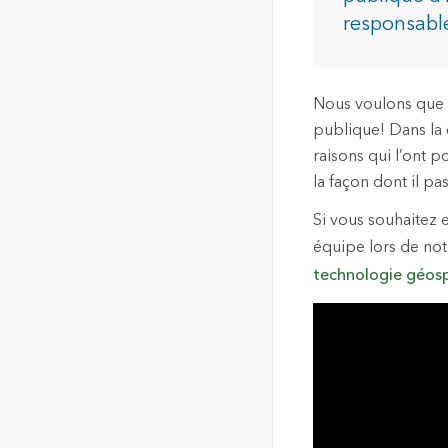
de localisation de haute
responsable
qualité
Tous les in
La carte communautaire du
Canada
Nous voulons que v
Fond de carte unique,
publique! Dans la 
commune et à jour du
Canada
raisons qui l’ont 
la façon dont il pa
Tous les produits
Si vous souhaitez 
équipe lors de not
technologie géosp