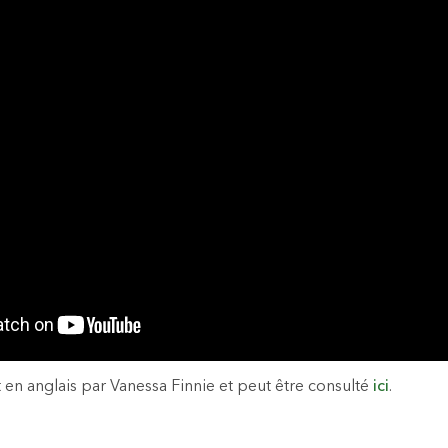
it en anglais par Vanessa Finnie et peut être consulté
ici
.