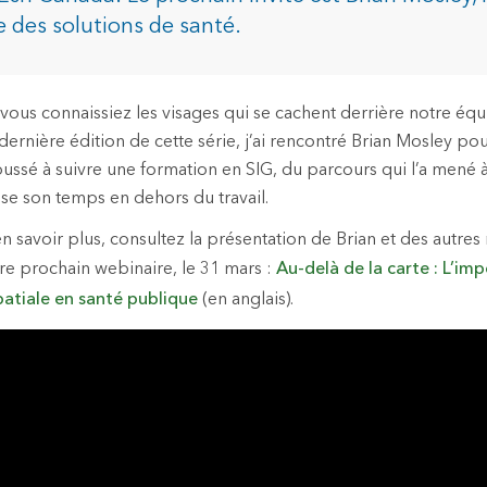
 des solutions de santé.
dustries
ous connaissiez les visages qui se cachent derrière notre équ
dernière édition de cette série, j’ai rencontré Brian Mosley po
poussé à suivre une formation en SIG, du parcours qui l’a mené 
sse son temps en dehors du travail.
en savoir plus, consultez la présentation de Brian et des autr
re prochain webinaire, le 31 mars :
Au-delà de la carte : L’im
atiale en santé publique
(en anglais).