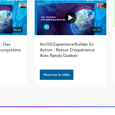
56:42
51:19
 : Des
ArcGIS Experience Builder En
’écosystème
Action : Retour D’expérience
Avec Rando Québec
Visionner la vidéo