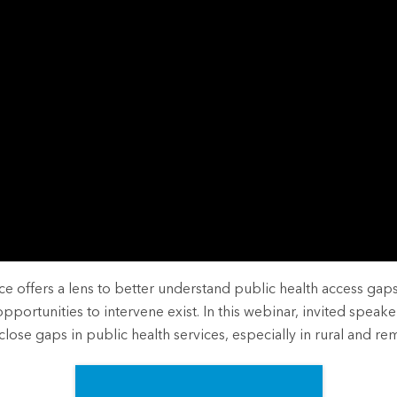
dustries
ce offers a lens to better understand public health access gaps 
portunities to intervene exist. In this webinar, invited speake
 close gaps in public health services, especially in rural and 