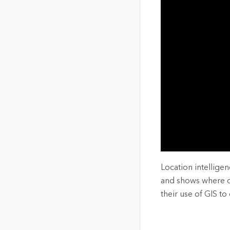
de localisation de haute
qualité
Tous les in
La carte communautaire du
Canada
Fond de carte unique,
commune et à jour du
Canada
Tous les produits
Location intelligen
and shows where op
their use of GIS to