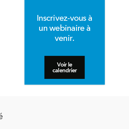
Inscrivez-vous à
un webinaire à
venir.
Voir le
calendrier
é