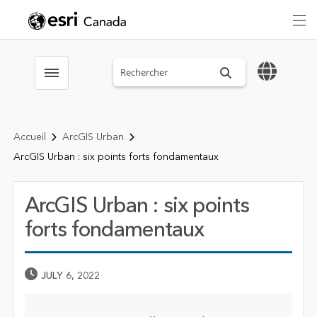
Search sitewide
Toggle menubar
Accueil
ArcGIS Urban
ArcGIS Urban : six points forts fondamentaux
ArcGIS Urban : six points
forts fondamentaux
Published Date
JULY 6, 2022