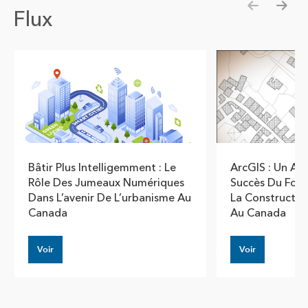
Flux
Show pre
Show
Bâtir Plus Intelligemment : Le
ArcGIS : Un At
Rôle Des Jumeaux Numériques
Succès Du Fond
Dans L’avenir De L’urbanisme Au
La Constructi
Canada
Au Canada
Voir
Voir