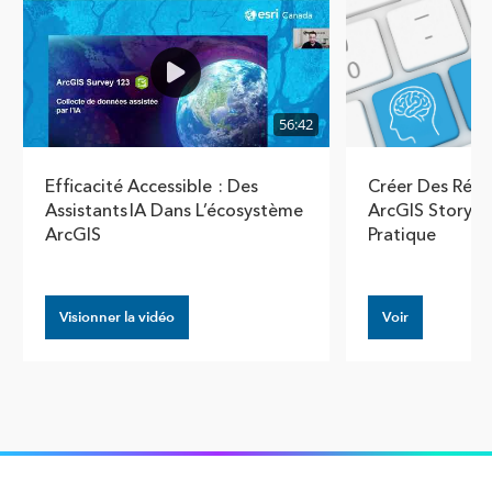
56:42
Efficacité Accessible : Des
Créer Des Récit
Assistants IA Dans L’écosystème
ArcGIS StoryMa
ArcGIS
Pratique
Visionner la vidéo
Voir