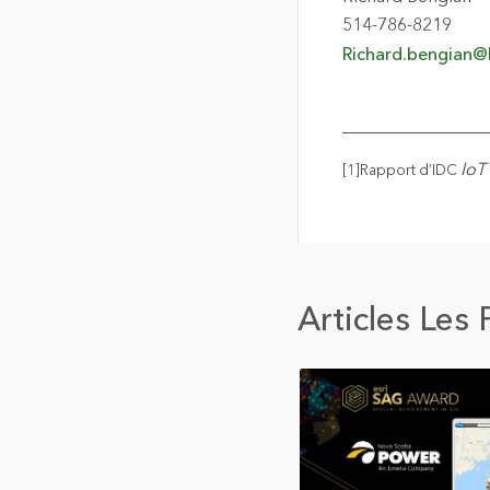
514-786-8219
Richard.bengian@b
________________
IoT
[1]Rapport d’IDC
Articles Les 