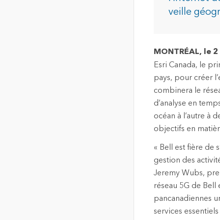
de localisation de haute
veille géog
qualité
Tous les in
La carte communautaire du
Canada
MONTRÉAL, le 2
Fond de carte unique,
commune et à jour du
Esri Canada, le pr
Canada
pays, pour créer l’
combinera le résea
d’analyse en temps 
Tous les produits
océan à l’autre à d
objectifs en matière
« Bell est fière de
gestion des activi
Jeremy Wubs, prem
réseau 5G de Bell 
pancanadiennes une
services essentiels