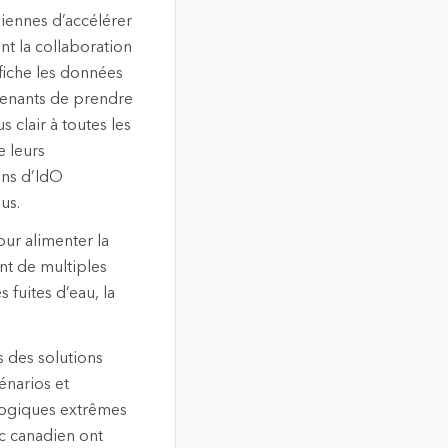
diennes d’accélérer
nt la collaboration
ffiche les données
venants de prendre
 clair à toutes les
e leurs
ons d’IdO
us.
ur alimenter la
nt de multiples
 fuites d’eau, la
 des solutions
énarios et
logiques extrêmes
ic canadien ont