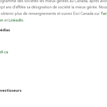
rogramme des sociétés les mieux gérées au Canada, après avo
pt ans d’affilée sa désignation de société la mieux gérée. Nous
obtenir plus de renseignements et suivez Esri Canada sur
Twi
am
et
LinkedIn
.
édias
ll.ca
vestisseurs