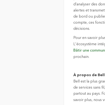
d’analyser des do
alertes et transme
de bord ou publier 
compte, ces fonctio
décisions.
Pour en savoir plu
L'écosystème intég
Bâtir une communa
prochain.
À propos de Bell
Bell est la plus g
de services sans fi
partout au pays. F
savoir plus, nous v