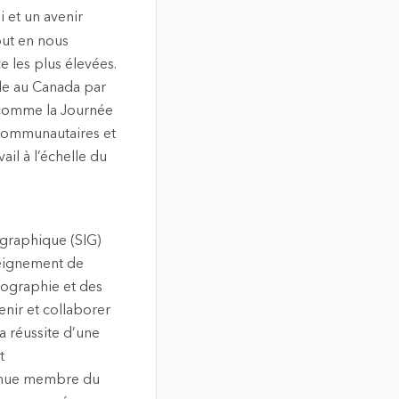
i et un avenir
out en nous
 les plus élevées.
ale au Canada par
, comme la Journée
 communautaires et
ail à l’échelle du
ographique (SIG)
seignement de
tographie et des
venir et collaborer
la réussite d’une
t
venue membre du