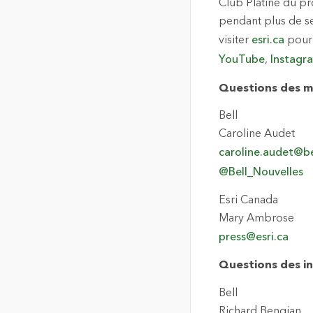
Club Platine du p
pendant plus de se
visiter
esri.ca
pour 
YouTube
,
Instagr
Questions des m
Bell
Caroline Audet
caroline.audet@be
@Bell_Nouvelles
Esri Canada
Mary Ambrose
press@esri.ca
Questions des in
Bell
Richard Bengian