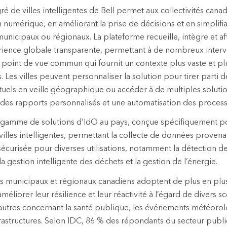
é de villes intelligentes de Bell permet aux collectivités cana
 numérique, en améliorant la prise de décisions et en simplifia
 municipaux ou régionaux. La plateforme recueille, intègre et a
rience globale transparente, permettant à de nombreux inter
 point de vue commun qui fournit un contexte plus vaste et plus
 Les villes peuvent personnaliser la solution pour tirer parti d
tuels en veille géographique ou accéder à de multiples soluti
des rapports personnalisés et une automatisation des process
te gamme de solutions d’IdO au pays, conçue spécifiquement po
villes intelligentes, permettant la collecte de données provena
écurisée pour diverses utilisations, notamment la détection des
 la gestion intelligente des déchets et la gestion de l’énergie.
 municipaux et régionaux canadiens adoptent de plus en plus
liorer leur résilience et leur réactivité à l’égard de divers sc
autres concernant la santé publique, les événements météoro
frastructures. Selon IDC, 86 % des répondants du secteur publ