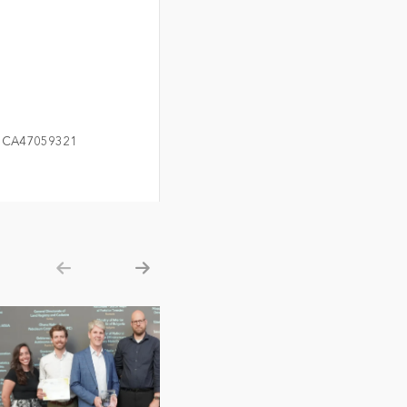
ro CA47059321
Show previous
Show next