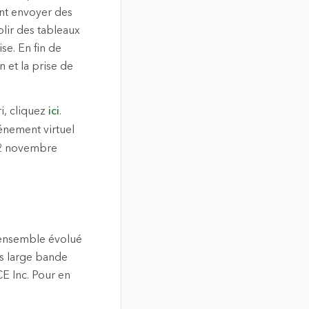
nt envoyer des
lir des tableaux
se. En fin de
n et la prise de
ri, cliquez
ici
.
vénement virtuel
e 2 novembre
n ensemble évolué
es large bande
CE Inc. Pour en