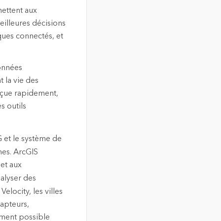
mettent aux
illeures décisions
ues connectés, et
données
 la vie des
reçue rapidement,
s outils
IG et le système de
nes. ArcGIS
 et aux
nalyser des
locity, les villes
apteurs,
ement possible