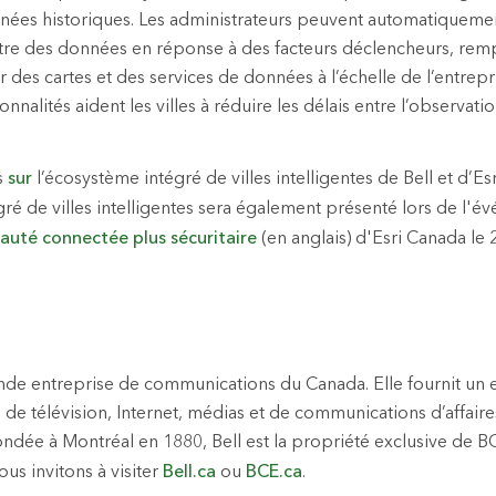
nnées historiques. Les administrateurs peuvent automatiqueme
ttre des données en réponse à des facteurs déclencheurs, remp
des cartes et des services de données à l’échelle de l’entrepri
nnalités aident les villes à réduire les délais entre l’observatio
s
sur
l’écosystème intégré de villes intelligentes de Bell et d’Es
ré de villes intelligentes sera également présenté lors de l'é
uté connectée plus sécuritaire
(en anglais) d'Esri Canada l
rande entreprise de communications du Canada. Elle fournit u
l, de télévision, Internet, médias et de communications d’affair
ondée à Montréal en 1880, Bell est la propriété exclusive de B
ous invitons à visiter
Bell.ca
ou
BCE.ca
.