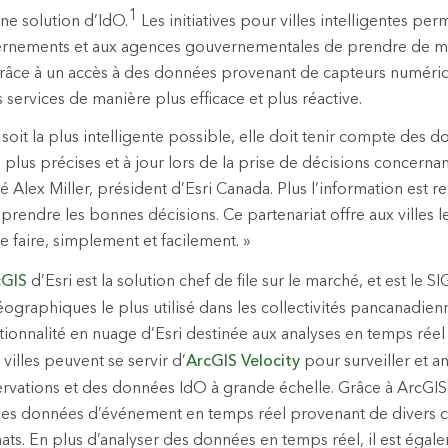
1
ne solution d’IdO.
Les initiatives pour villes intelligentes per
vernements et aux agences gouvernementales de prendre de me
râce à un accès à des données provenant de capteurs numériq
s services de manière plus efficace et plus réactive.
 soit la plus intelligente possible, elle doit tenir compte des 
plus précises et à jour lors de la prise de décisions concernant
é Alex Miller, président d’Esri Canada. Plus l’information est 
e prendre les bonnes décisions. Ce partenariat offre aux villes le
e faire, simplement et facilement. »
cGIS
d’Esri est la solution chef de file sur le marché, et est le S
graphiques le plus utilisé dans les collectivités pancanadien
ctionnalité en nuage d’Esri destinée aux analyses en temps réel
illes peuvent se servir d’
ArcGIS Velocity
pour surveiller et a
rvations et des données IdO à grande échelle. Grâce à ArcGIS Ve
des données d’événement en temps réel provenant de divers c
ats. En plus d’analyser des données en temps réel, il est égal