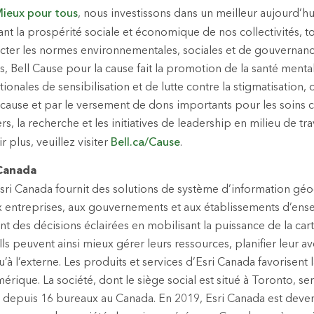
ieux pour tous
, nous investissons dans un meilleur aujourd’hu
nt la prospérité sociale et économique de nos collectivités, t
ter les normes environnementales, sociales et de gouvernance
es, Bell Cause pour la cause fait la promotion de la santé ment
onales de sensibilisation et de lutte contre la stigmatisation
 cause et par le versement de dons importants pour les soins
rs, la recherche et les initiatives de leadership en milieu de trav
r plus, veuillez visiter
Bell.ca/Cause
.
 Canada
ri Canada fournit des solutions de système d’information gé
x entreprises, aux gouvernements et aux établissements d’en
 des décisions éclairées en mobilisant la puissance de la car
 Ils peuvent ainsi mieux gérer leurs ressources, planifier leur a
qu’à l’externe. Les produits et services d’Esri Canada favorisent 
rique. La société, dont le siège social est situé à Toronto, ser
s depuis 16 bureaux au Canada. En 2019, Esri Canada est de