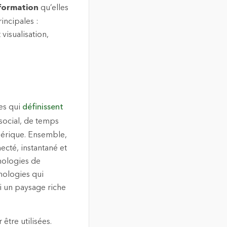
information
qu’elles
incipales :
visualisation,
es qui
définissent
 social, de temps
mérique. Ensemble,
cté, instantané et
hnologies de
hnologies qui
si un paysage riche
être utilisées.