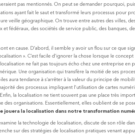
seraient pas mentionnés. On peut se demander pourquoi, pui
ations ayant fait le saut et transformé leurs processus pour pr
eure veille géographique. On trouve entre autres des villes, d
x et fédéraux, des sociétés de service public, des banques, 
sont en cause. D’abord, il semble y avoir un flou sur ce que sig
calisation ». C’est facile d’ignorer la chose lorsque le concept n’
localisation ne fait pas toujours écho chez une entreprise en p
érique. Une organisation qui transfère la moitié de ses proces
les aura tendance à s’arrêter à la valeur du principe de mobili
majorité des processus impliquent l’utilisation de cartes numér
 Enfin, la localisation ne tient souvent pas une place très impor
e des organisations. Essentiellement, elles oublient de se pos
le jouera la localisation dans notre transformation numé
examine la technologie de localisation, discute de son rôle dan
nche sur des stratégies de localisation pratiques venant appuy