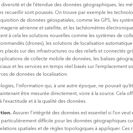
diversité et de l’étendue des données géographiques, les mét
les recueillir sont poussés. On trouve par exemple les technol
acquisition de données géospatiales, comme les GPS, les systè
imagerie aérienne et satellite, et les tachéomètres électroniqu
utent à cela les solutions nouvelles comme les systèmes de col
commandés (drones), les solutions de localisation automatique
rs placés sur des infrastructures ou des reliefs et connectés grâ
applications de collecte mobile de données, les balises géogr
ciaux et les services en temps réel basés sur l’emplacement so
ces de données de localisation.
logies, l’information qui, à une autre époque, ne pouvait qu’êt
ntenant être mesurée directement, voire à la source. Cela of
 l’exactitude et à la qualité des données.
stion.
Assurer l’intégrité des données est essentiel si l’on veut
 particulièrement difficile pour les données géographiques 
lations spatiales et de règles topologiques à appliquer. Ces r