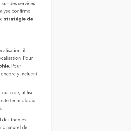
 sur des services
nalyse confirme
ne
stratégie de
alisation, il
alisation. Pour
phie
. Pour
 encore y incluent
qui crée, utilise
 toute technologie
.
il des thèmes
onc naturel de