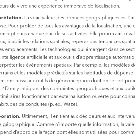
teurs de vivre une expérience immersive de localisation.
prétation.
La vraie valeur des données géographiques est l’i
lyse. Pour profiter de tous les avantages de la localisation, une
concept dans chaque pan de ses activités. Elle pourra ainsi éval
, établir les relations spatiales, repérer des tendances spatial
es emplacements. Les technologies qui émergent dans ce secte
l’intelligence artificielle et aux outils d’apprentissage automat
terpréter les événements spatiaux. Par exemple, les modèles de
terrains et les modèles prédictifs sur les habitudes de dépense
nsons aussi aux outils de géoconception dont on se sert pou
 4D en y intégrant des contraintes géographiques et aux outils
tinéraires fonctionnant par externalisation ouverte pour connaît
habitudes de conduites (p. ex., Waze).
boration.
Ultimement, il en tient aux décideurs et aux interven
lle géographique. Comme n’importe quelle information, la val
end d’abord de la façon dont elles sont utilisées pour comm