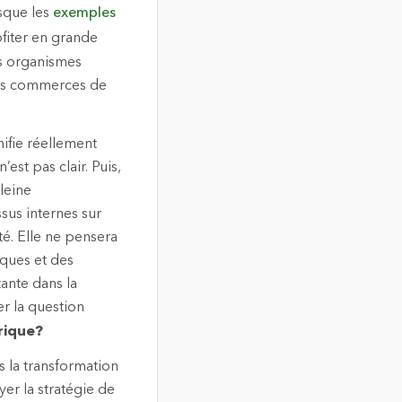
sque les
exemples
ofiter en grande
es organismes
des commerces de
nifie réellement
est pas clair. Puis,
leine
sus internes sur
té. Elle ne pensera
iques et des
tante dans la
er la question
rique?
s la transformation
er la stratégie de