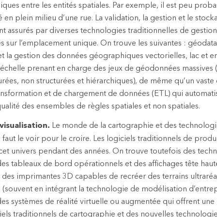
giques entre les entités spatiales. Par exemple, il est peu prob
é en plein milieu d’une rue. La validation, la gestion et le sto
 assurés par diverses technologies traditionnelles de gesti
es sur l’emplacement unique. On trouve les suivantes : géodat
et la gestion des données géographiques vectorielles, lac et e
échelle prenant en charge des jeux de géodonnées massives (
rées, non structurées et hiérarchiques), de même qu’un vaste é
ransformation et de chargement de données (ETL) qui automati
qualité des ensembles de règles spatiales et non spatiales.
visualisation.
Le monde de la cartographie et des technologie
 il faut le voir pour le croire. Les logiciels traditionnels de pro
cet univers pendant des années. On trouve toutefois des tech
 tableaux de bord opérationnels et des affichages tête haute
t des imprimantes 3D capables de recréer des terrains ultraréal
 (souvent en intégrant la technologie de modélisation d’entrep
 des systèmes de réalité virtuelle ou augmentée qui offrent une 
ciels traditionnels de cartographie et des nouvelles technologie