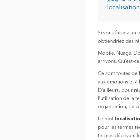
de localisation de haute
localisatio
qualité
Tous les in
La carte communautaire du
Canada
Si vous faisiez un
Fond de carte unique,
commune et à jour du
obtiendriez des r
Canada
Mobile. Nuage. Don
arrivons. Qu’est-c
Tous les produits
Ce sont toutes de
aux émotions et à 
D’ailleurs, pour r
l’utilisation de l
organisation, de co
Le mot
localisati
pour les termes tec
termes décrivant l