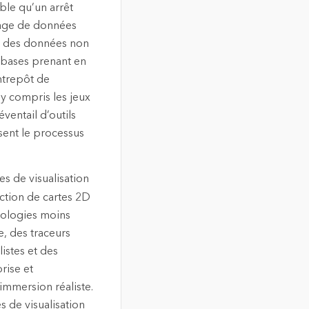
able qu’un arrêt
ckage de données
on des données non
abases prenant en
ntrepôt de
y compris les jeux
ventail d’outils
sent le processus
s de visualisation
duction de cartes 2D
nologies moins
, des traceurs
istes et des
rise et
immersion réaliste.
s de visualisation