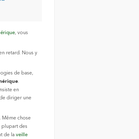
érique
, vous
en retard. Nous y
logies de base,
mérique
.
nsiste en
 de diriger une
.
it. Même chose
a plupart des
t de la
veille