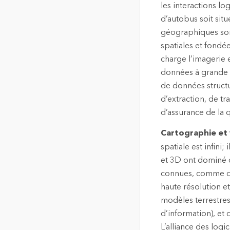
les interactions lo
d’autobus soit situ
géographiques sont
spatiales et fondé
charge l’imagerie 
données à grande 
de données structu
d’extraction, de t
d’assurance de la 
Cartographie et 
spatiale est infini;
et 3D ont dominé 
connues, comme des
haute résolution e
modèles terrestres
d’information), et
L’alliance des logi