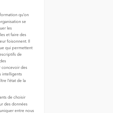
nformation qu’on
 organisation se
uer les
es et faire des
ur foisonnent. Il
ique qui permettent
scriptifs de
 des
r concevoir des
 intelligents
re l’état de la
ants de choisir
eur des données
uniquer entre nous