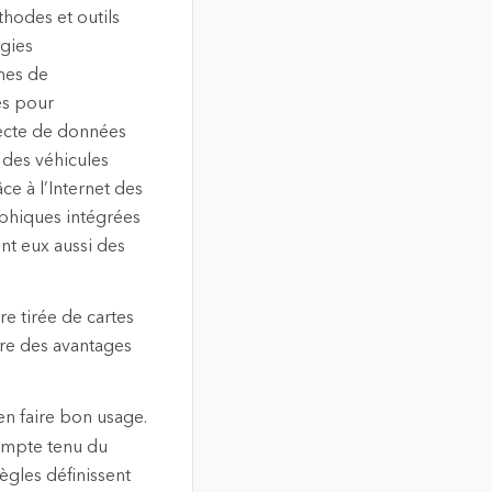
hodes et outils
ogies
mes de
es pour
lecte de données
 des véhicules
ce à l’Internet des
aphiques intégrées
nt eux aussi des
re tirée de cartes
fre des avantages
 en faire bon usage.
compte tenu du
ègles définissent