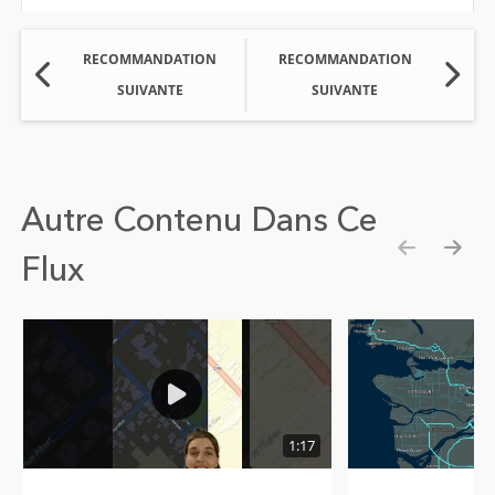
RECOMMANDATION
RECOMMANDATION
SUIVANTE
SUIVANTE
Autre Contenu Dans Ce
Flux
Show pre
Show
1:17