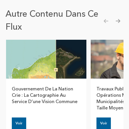
Autre Contenu Dans Ce
Flux
Show pre
Show
Gouvernement De La Nation
Travaux Publics 
Crie : La Cartographie Au
Opérations Mo
Service D’une Vision Commune
Municipalités 
Taille Moyenne
Voir
Voir