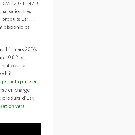
erte CVE-2021-44228
nalisation très
produits Esri; il
t disponibles.
er
au 1
mars 2026,
ap 10.8.2 en
enait pas de
roduit
ge sur la prise en
rise en charge
s produits d’Esri
ration vers