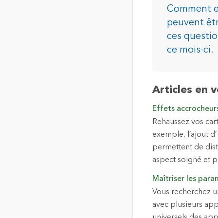
de localisation de haute
Comment exp
qualité
peuvent êtr
Tous les in
La carte communautaire du
ces questio
Canada
ce mois-ci.
Fond de carte unique,
commune et à jour du
Canada
Articles en 
Tous les produits
Effets accrocheur
Rehaussez vos cart
exemple, l’ajout d
permettent de dist
aspect soigné et p
Maîtriser les para
Vous recherchez un 
avec plusieurs app
universels des appl