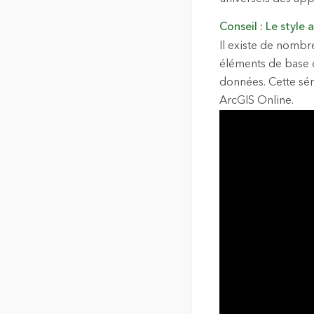
Conseil : Le style 
Il existe de nombr
éléments de base q
données. Cette sé
ArcGIS Online.