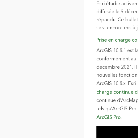
Esri étudie active
diffusée le 9 décem
répandu. Ce bulleti
sera encore mis à 
Prise en charge c
ArcGIS 10.8.1 est l
conformément au
décembre 2021. Il 
nouvelles fonction
ArcGIS 10.8.x. Esri
charge continue 
continue d’ArcMap,
tels qu’ArcGIS Pro
ArcGIS Pro
.