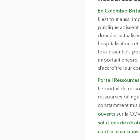
En Colombie-Brita
Il est tout aussi 
publique agissent 
données actualisée
hospitalisations et
tous essentiels po
important encore, 
d’accroître leur co
Portail Ressource
Le portail de ress
ressources bilingue
constamment mis à 
ouverts
sur la CO
solutions de rét
contre le coronavi