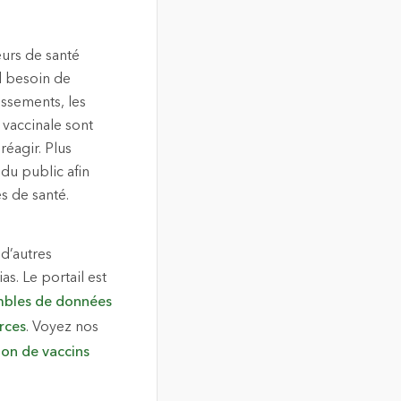
eurs de santé
d besoin de
issements, les
e vaccinale sont
éagir. Plus
du public afin
s de santé.
d’autres
s. Le portail est
bles de données
rces
. Voyez nos
tion de vaccins