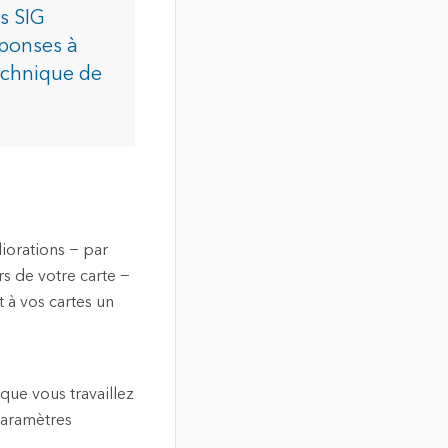
s SIG
éponses à
technique de
iorations − par
s de votre carte −
t à vos cartes un
sque vous travaillez
paramètres