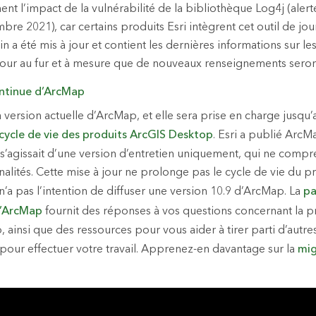
ment l’impact de la vulnérabilité de la bibliothèque Log4j (al
bre 2021), car certains produits Esri intègrent cet outil de jour
n a été mis à jour et contient les dernières informations sur les 
jour au fur et à mesure que de nouveaux renseignements seron
ontinue d’ArcMap
a version actuelle d’ArcMap, et elle sera prise en charge jusqu’
cycle de vie des produits ArcGIS Desktop
. Esri a publié ArcM
s’agissait d’une version d’entretien uniquement, qui ne compr
nalités. Cette mise à jour ne prolonge pas le cycle de vie du p
 n’a pas l’intention de diffuser une version 10.9 d’ArcMap. La
pa
d’ArcMap
fournit des réponses à vos questions concernant la p
 ainsi que des ressources pour vous aider à tirer parti d’autre
 pour effectuer votre travail. Apprenez-en davantage sur la
mig