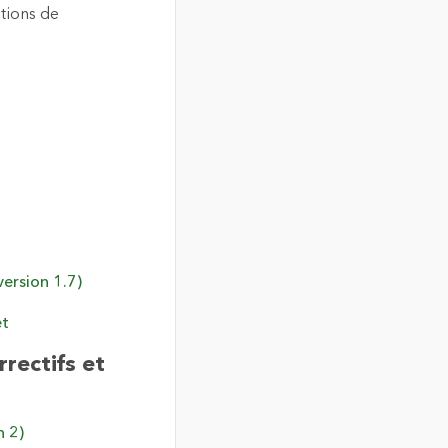
tions de
ersion 1.7)
et
rrectifs et
n 2)