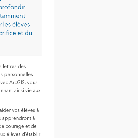
profondir
 notamment
 les élèves
rifice et du
 lettres des
es personnelles
avec ArcGIS, vous
nnant ainsi vie aux
aider vos élèves à
ves apprendront à
 de courage et de
ux élèves d’établir