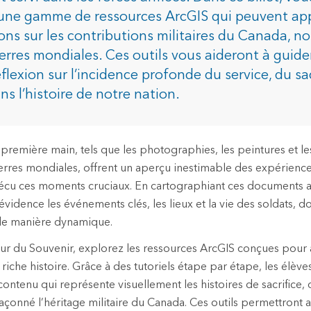
 une gamme de ressources ArcGIS qui peuvent ap
ions sur les contributions militaires du Canada,
dustries
erres mondiales. Ces outils vous aideront à guider
éflexion sur l’incidence profonde du service, du sac
ns l’histoire de notre nation.
remière main, tels que les photographies, les peintures et les
uerres mondiales, offrent un aperçu inestimable des expérienc
vécu ces moments cruciaux. En cartographiant ces documents 
idence les événements clés, les lieux et la vie des soldats, do
 de manière dynamique.
ur du Souvenir, explorez les ressources ArcGIS conçues pour 
e riche histoire. Grâce à des tutoriels étape par étape, les élè
contenu qui représente visuellement les histoires de sacrifice,
façonné l’héritage militaire du Canada. Ces outils permettront a