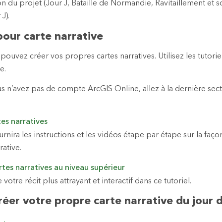
 du projet (Jour J, Bataille de Normandie, Ravitaillement et so
J).
our carte narrative
pouvez créer vos propres cartes narratives. Utilisez les tutori
e.
us n’avez pas de compte ArcGIS Online, allez à la dernière sect
.
es narratives
urnira les instructions et les vidéos étape par étape sur la faço
rative.
artes narratives au niveau supérieur
otre récit plus attrayant et interactif dans ce tutoriel.
réer votre propre carte narrative du jour d