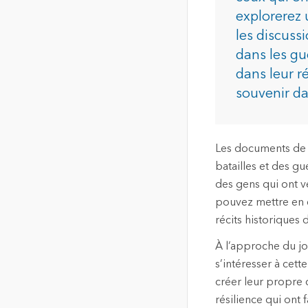
de localisation de haute
explorerez
qualité
les discuss
Tous les in
La carte communautaire du
dans les gu
Canada
dans leur r
Fond de carte unique,
commune et à jour du
souvenir da
Canada
Les documents de p
Tous les produits
batailles et des g
des gens qui ont 
pouvez mettre en év
récits historiques
À l’approche du jo
s’intéresser à cett
créer leur propre 
résilience qui ont 