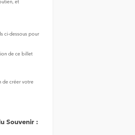
utien, et
els ci-dessous pour
ion de ce billet
n de créer votre
u Souvenir :