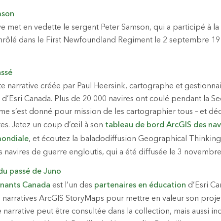
mson
ive met en vedette le sergent Peter Samson, qui a participé à l
 enrôlé dans le First Newfoundland Regiment le 2 septembre 191
assé
te narrative créée par Paul Heersink, cartographe et gestion
 d’Esri Canada. Plus de 20 000 navires ont coulé pendant la 
e s’est donné pour mission de les cartographier tous – et d
tes. Jetez un coup d’œil à son
tableau de bord ArcGIS des navi
ondiale
, et écoutez la baladodiffusion Geographical Thinking
s navires de guerre engloutis, qui a été diffusée le 3 novembr
 du passé de Juno
nants Canada
est l’un des
partenaires en éducation
d’Esri Ca
s narratives ArcGIS StoryMaps pour mettre en valeur son projet
 narrative peut être consultée dans la collection, mais aussi