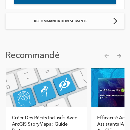
RECOMMANDATION SUIVANTE
Recommandé
Show pre
Show
Créer Des Récits Inclusifs Avec
Efficacité Acce
ArcGIS StoryMaps : Guide
Assistants IA 