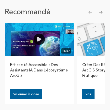
Recommandé
Show pre
Show
56:42
Efficacité Accessible : Des
Créer Des Récit
Assistants IA Dans L’écosystème
ArcGIS StoryMa
ArcGIS
Pratique
Visionner la vidéo
Voir