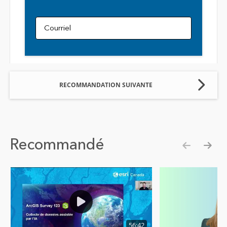
Courriel
RECOMMANDATION SUIVANTE
Recommandé
Show pre
Show
56:42