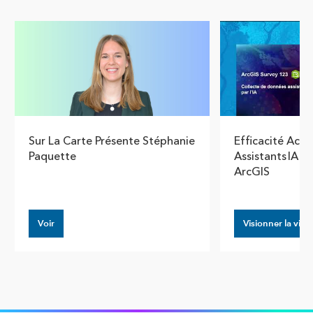
Show pre
Show
Sur La Carte Présente Stéphanie
Efficacité Acce
Paquette
Assistants IA 
ArcGIS
Voir
Visionner la vidé