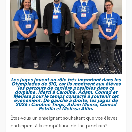
Les juges jouent un rôle très important dans les
Olympiades de SIG, car ils montrent aux élèves
les parcours de carrière possibles dans ce
domaine. Merci à Caroline, Adam, Conrad et
Melissa pour le temps consacré à soutenir cet
événement. De gauche à droite, les juges de
2026 : Caroline Tiegs, Adam Munro, Conrad
Petrilla et Melissa Allin.
Êtes-vous un enseignant souhaitant que vos élèves
participent à la compétition de l’an prochain?