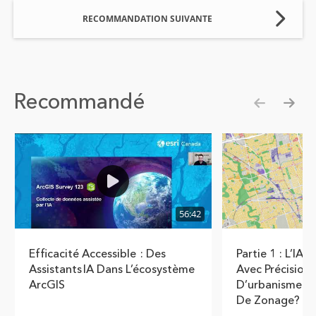
RECOMMANDATION SUIVANTE
Recommandé
Show pre
Show
56:42
Efficacité Accessible : Des
Partie 1 : L’IA P
Assistants IA Dans L’écosystème
Avec Précision
ArcGIS
D’urbanisme D
De Zonage?