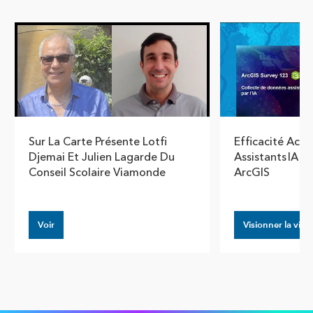
Show pre
Show
Sur La Carte Présente Lotfi
Efficacité Acce
Djemai Et Julien Lagarde Du
Assistants IA 
Conseil Scolaire Viamonde
ArcGIS
Voir
Visionner la vidé