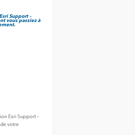
sri Support –
nt vous passiez à
nement.
ion Esri Support –
 de votre