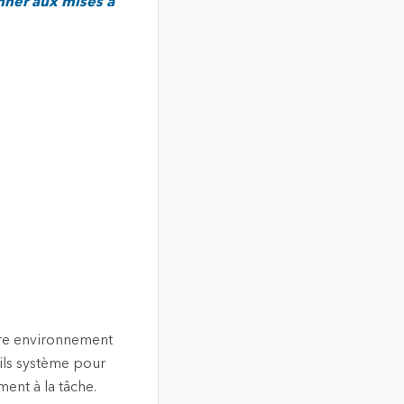
nner aux mises à
otre environnement
ils système pour
ment à la tâche.