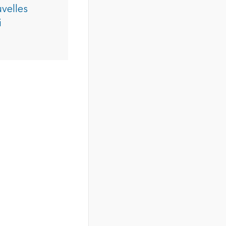
velles
i