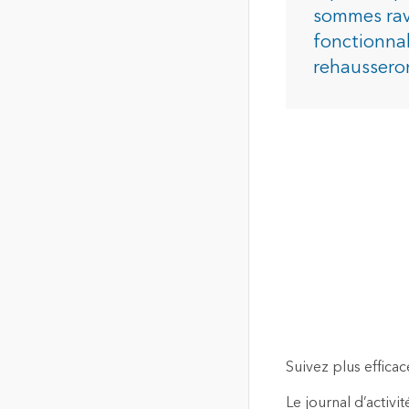
de localisation de haute
sommes ravi
qualité
fonctionnali
Tous les in
La carte communautaire du
rehausseron
Canada
Fond de carte unique,
commune et à jour du
Canada
Tous les produits
Suivez plus effica
Le journal d’activité