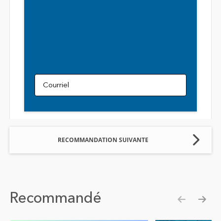
Courriel
RECOMMANDATION SUIVANTE
Recommandé
Show pre
Show