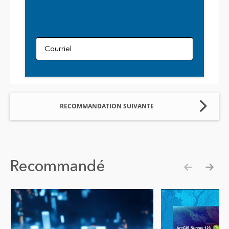
Courriel
RECOMMANDATION SUIVANTE
Recommandé
Show pre
Show