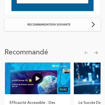
RECOMMANDATION SUIVANTE
Recommandé
Show pre
Show
56:42
Efficacité Accessible : Des
Le Succès Des