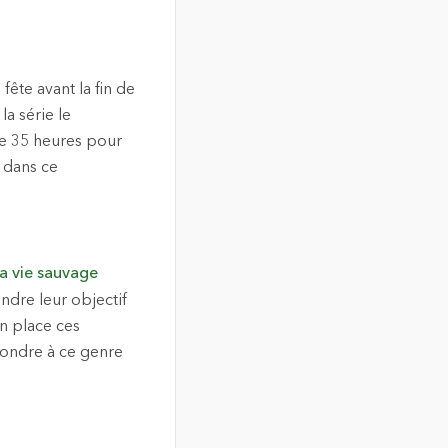
ête avant la fin de
la série le
e 35 heures pour
G dans ce
la vie sauvage
indre leur objectif
en place ces
épondre à ce genre