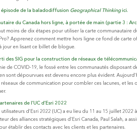
r épisode de la baladodiffusion
Geographical Thinking
ici.
taire du Canada hors ligne, à portée de main (partie 3 : Arc
faut moins de dix étapes pour utiliser la carte communautaire 
Pro? Apprenez comment mettre hors ligne ce fond de carte off
jour en lisant ce billet de blogue.
ti des SIG pour la construction de réseaux de télécommunic
e de COVID-19, le fossé entre les communautés disposant de 
i en sont dépourvues est devenu encore plus évident. Aujourd’h
s réseaux de communication pour combler ces lacunes, et les o
er.
artenaires de l’UC d’Esri 2022
tilisateurs d’Esri 2022 (UC) a eu lieu du 11 au 15 juillet 2022
cteur des alliances stratégiques d’Esri Canada, Paul Salah, a as
ur établir des contacts avec les clients et les partenaires.