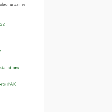
aleur urbaines.
022
e
stallations
jets d’AIC