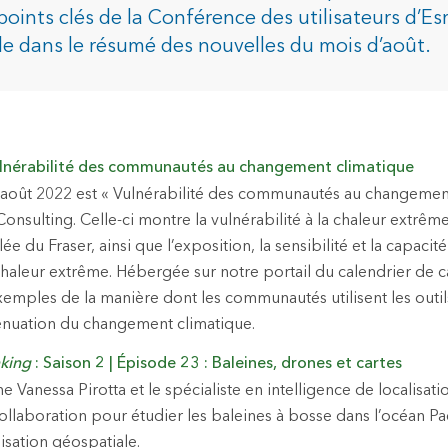
points clés de la Conférence des utilisateurs d’Es
e dans le résumé des nouvelles du mois d’août.
dustries
ulnérabilité des communautés au changement climatique
’août 2022 est « Vulnérabilité des communautés au changemen
onsulting. Celle-ci montre la vulnérabilité à la chaleur extrêm
lée du Fraser, ainsi que l’exposition, la sensibilité et la capacit
aleur extrême. Hébergée sur notre portail du calendrier de car
mples de la manière dont les communautés utilisent les outi
tténuation du changement climatique.
king
: Saison 2 | Épisode 23 : Baleines, drones et cartes
e Vanessa Pirotta et le spécialiste en intelligence de localisat
ollaboration pour étudier les baleines à bosse dans l’océan Pac
isation géospatiale.