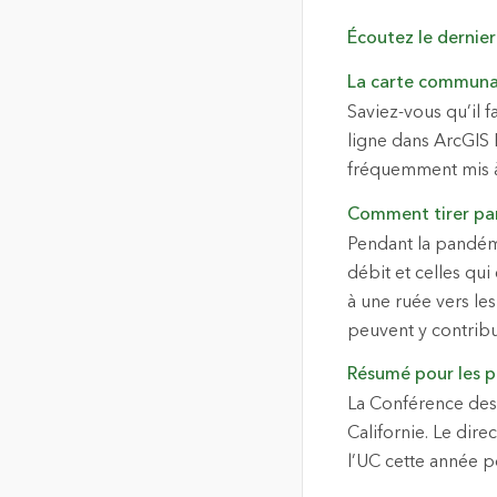
Écoutez le dernie
La carte communau
Saviez-vous qu’il 
ligne dans ArcGIS 
fréquemment mis à 
Comment tirer par
Pendant la pandémi
débit et celles qu
à une ruée vers le
peuvent y contribu
Résumé pour les p
La Conférence des u
Californie. Le dire
l’UC cette année po