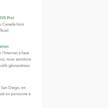
GIS Pro)
du Canada hors
iciel
ation
l’Internet à haut
ui, nous assistons
utils géospatiaux
 à San Diego, en
sisté en personne à