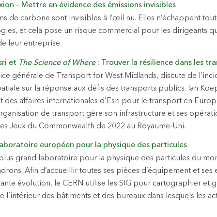
xion – Mettre en évidence des émissions invisibles
ns de carbone sont invisibles à l’œil nu. Elles n’échappent tou
gies, et cela pose un risque commercial pour les dirigeants qui
e leur entreprise.
sri et
The Science of Where
: Trouver la résilience dans les tr
ice générale de Transport for West Midlands, discute de l’inci
tiale sur la réponse aux défis des transports publics. Ian Ko
es affaires internationales d’Esri pour le transport en Europe
ganisation de transport gère son infrastructure et ses opérati
 les Jeux du Commonwealth de 2022 au Royaume-Uni.
Laboratoire européen pour la physique des particules
plus grand laboratoire pour la physique des particules du mo
adrons. Afin d’accueillir toutes ses pièces d’équipement et ses
tante évolution, le CERN utilise les SIG pour cartographier et 
ue l’intérieur des bâtiments et des bureaux dans lesquels les act