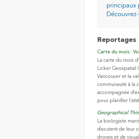
de localisation de haute
principaux 
qualité
Découvrez-l
Tous les in
La carte communautaire du
Canada
Fond de carte unique,
Reportages
commune et à jour du
Canada
Carte du mois : V
La carte du mois d
Tous les produits
Licker Geospatial C
Vancouver et la val
communauté à la ch
accompagnée d’exe
pour planifier l’a
Geographical Thin
La biologiste marin
discutent de leur c
drones et de visual