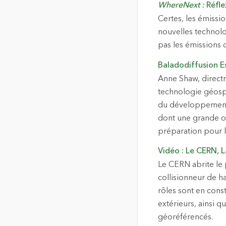
WhereNext :
Réfle
Certes, les émissio
nouvelles technolo
pas les émissions d
Baladodiffusion E
Anne Shaw, directr
technologie géospa
du développement d
dont une grande or
préparation pour
Vidéo : Le CERN, 
Le CERN abrite le 
collisionneur de h
rôles sont en cons
extérieurs, ainsi q
géoréférencés.