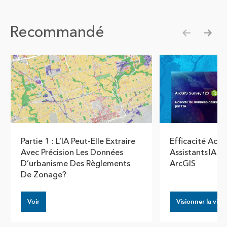
Recommandé
Show pre
Show
Partie 1 : L’IA Peut-Elle Extraire
Efficacité Acce
Avec Précision Les Données
Assistants IA 
D’urbanisme Des Règlements
ArcGIS
De Zonage?
Voir
Visionner la vidé