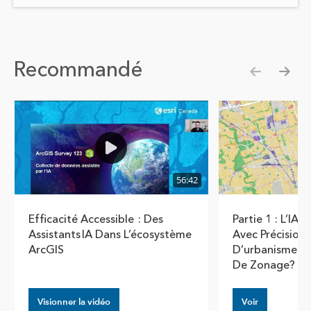
Recommandé
Show pre
Show
56:42
Efficacité Accessible : Des
Partie 1 : L’IA P
Assistants IA Dans L’écosystème
Avec Précision
ArcGIS
D’urbanisme D
De Zonage?
Visionner la vidéo
Voir