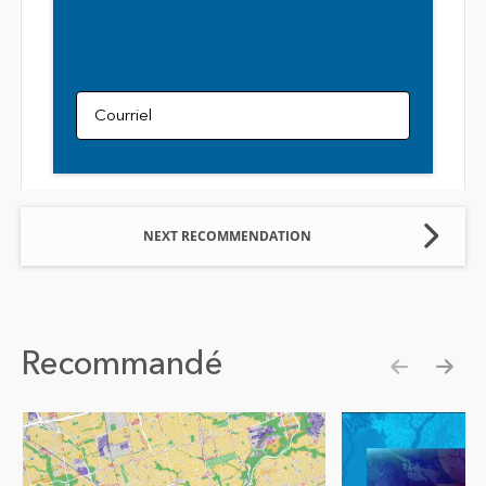
Courriel
NEXT RECOMMENDATION
Recommandé
Show pre
Show